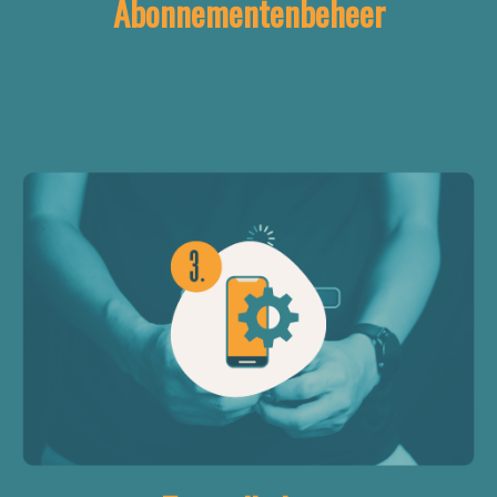
Abonnementenbeheer
Door het inzetten van de juiste tools helpen we
jullie bij het eenvoudig en efficiënt beheren van
de mobiele abonnementen.