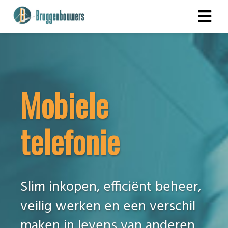
ngen
 policy
Mobiele
oneel
telefonie
onele
s zijn
kelijk om
bsite te
Slim inkopen, efficiënt beheer,
ken. Ze
 gebruikt
veilig werken en een verschil
asisfuncties
maken in levens van anderen.
der deze