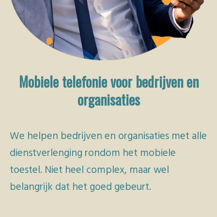
 op de
e. Hierdoor
 website-
ren
nte
enties
Mobiele telefonie voor bedrijven en
gebaseerd
 gedrag van
organisaties
ezoeker.
We helpen bedrijven en organisaties met alle
uren
dienstverlenging rondom het mobiele
toestel. Niet heel complex, maar wel
belangrijk dat het goed gebeurt.